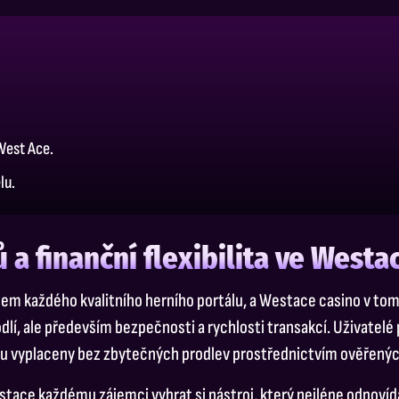
 West Ace.
lu.
a finanční flexibilita ve Westa
em každého kvalitního herního portálu, a Westace casino v tomt
 ale především bezpečnosti a rychlosti transakcí. Uživatelé pot
ou vyplaceny bez zbytečných prodlev prostřednictvím ověřených 
ace každému zájemci vybrat si nástroj, který nejlépe odpovídá