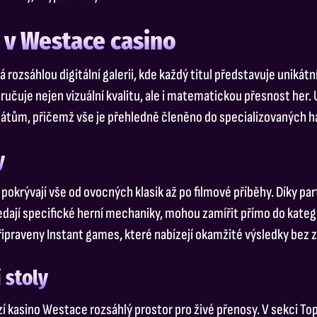
y v Westace casino
á rozsáhlou digitální galerii, kde každý titul představuje uniká
učuje nejen vizuální kvalitu, ale i matematickou přesnost her.
átům, přičemž vše je přehledně členěno do specializovaných ha
y
pokrývají vše od ovocných klasik až po filmové příběhy. Díky part
ledají specifické herní mechaniky, mohou zamířit přímo do kate
připraveny Instant games, které nabízejí okamžité výsledky bez
 stoly
í kasino Westace rozsáhlý prostor pro živé přenosy. V sekci Top 