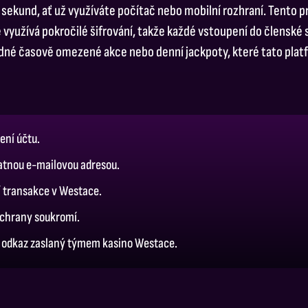
ekund, ať už využíváte počítač nebo mobilní rozhraní. Tento pro
využívá pokročilé šifrování, takže každé vstoupení do členské
ádné časově omezené akce nebo denní jackpoty, které tato platf
ení účtu.
latnou e-mailovou adresou.
í transakce v Westace.
ochrany soukromí.
í odkaz zaslaný týmem kasino Westace.