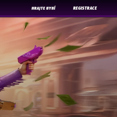
REGISTRACE
HRAJTE NYNÍ